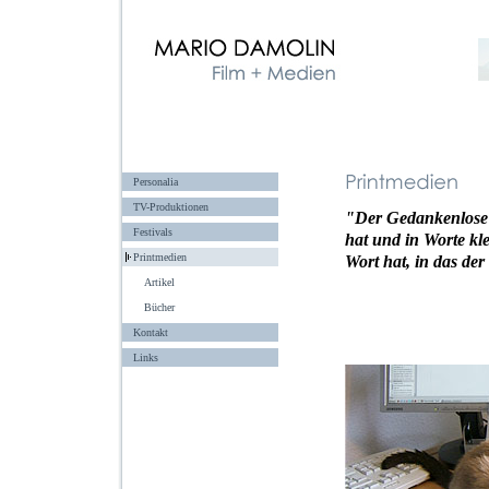
Personalia
TV-Produktionen
"Der Gedankenlose
Festivals
hat und in Worte kle
Printmedien
Wort hat, in das de
Artikel
Bücher
Kontakt
Links