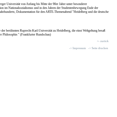
rger Universität von Anfang bis Mitte der 90er Jahre unter besonderer
tion im Nationalsozialismus und in den Jahren der Studentenbewegung Ende der
n Jahrhunderts; Dokumentation für den ARTE-Themenabend "Heidelberg und die deutsche
 der berühmten Ruprecht-Karl-Universität zu Heidelberg, die einst Weltgeltung besaß
er Philosophie." (Frankfurter Rundschau)
<- zurück
-> Impressum
-> Seite drucken