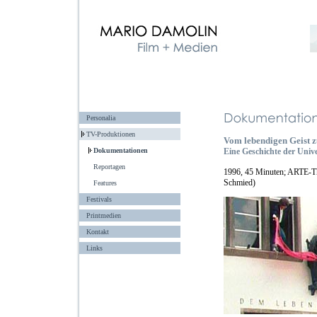
Personalia
TV-Produktionen
Vom lebendigen Geist 
Dokumentationen
Eine Geschichte der Unive
Reportagen
1996, 45 Minuten; ARTE-Th
Schmied)
Features
Festivals
Printmedien
Kontakt
Links