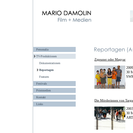
Personalia
TV-Produktionen
Zigeuner oder Magyar
Dokumentationen
200
Reportagen
30 M
SW
Features
Festivals
Printmedien
Kontakt
Die Mörderinnen von Targs
Links
200
30 M
ART