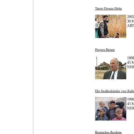
Tatort Donau-Delta
200
30 M
ART
Piepers Reisen
199
45 M
ND
Die Straßenkinder von Kali
199
45 M
ND
Russisches Roulette