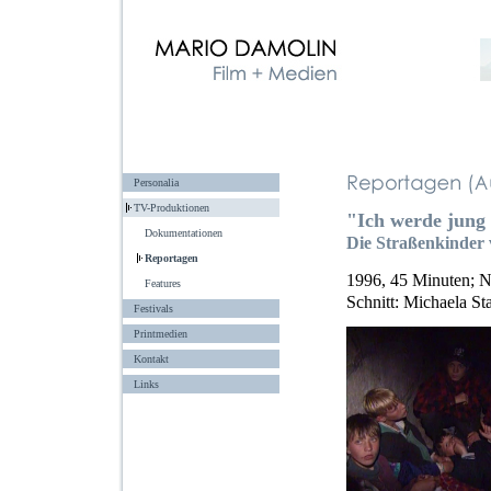
Personalia
TV-Produktionen
"Ich werde jung
Dokumentationen
Die Straßenkinder 
Reportagen
1996, 45 Minuten; N
Features
Schnitt: Michaela St
Festivals
Printmedien
Kontakt
Links