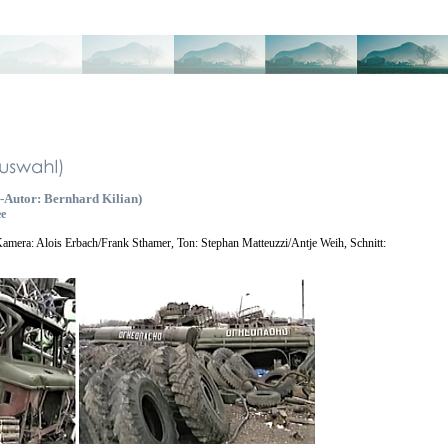
o-Autor: Bernhard Kilian)
ee
mera: Alois Erbach/Frank Sthamer, Ton: Stephan Matteuzzi/Antje Weih, Schnitt: