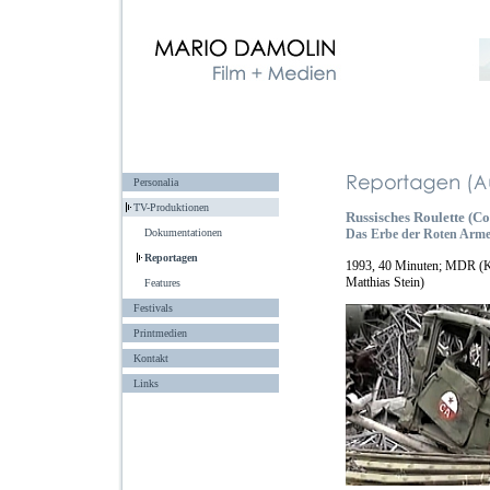
Personalia
TV-Produktionen
Russisches Roulette (C
Dokumentationen
Das Erbe der Roten Arm
Reportagen
1993, 40 Minuten; MDR (Ka
Matthias Stein)
Features
Festivals
Printmedien
Kontakt
Links