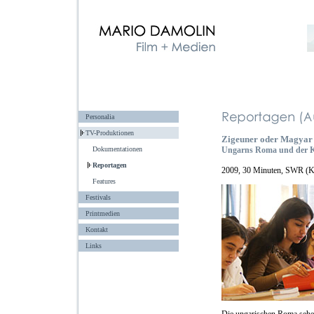
Personalia
TV-Produktionen
Zigeuner oder Magyar
Dokumentationen
Ungarns Roma und der K
Reportagen
2009, 30 Minuten, SWR (Kam
Features
Festivals
Printmedien
Kontakt
Links
Die ungarischen Roma sehen