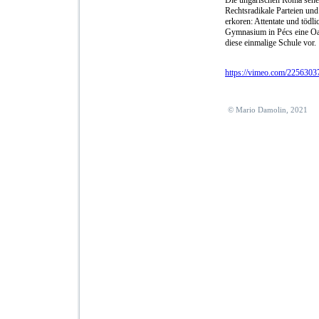
Rechtsradikale Parteien u
erkoren: Attentate und tödl
Gymnasium in Pécs eine Oas
diese einmalige Schule vor.
https://vimeo.com/2256303
© Mario Damolin, 2021