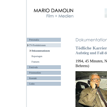
Personalia
TV-Produktionen
Tödliche Karrier
Dokumentationen
Aufstieg und Fall 
Reportagen
1994, 45 Minuten, N
Features
Behrens)
Festivals
Printmedien
Kontakt
Links