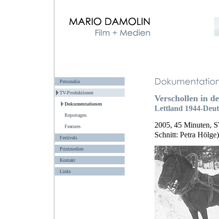
Personalia
TV-Produktionen
Verschollen in de
Dokumentationen
Lettland 1944-Deut
Reportagen
2005, 45 Minuten, S
Features
Schnitt: Petra Hölge)
Festivals
Printmedien
Kontakt
Links