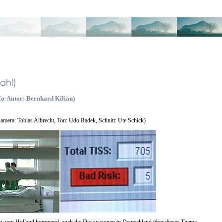
Co-Autor: Bernhard Kilian)
era: Tobias Albrecht, Ton: Udo Radek, Schnitt: Ute Schick)
hat, von Holland kommend, auch die Diskussionen in Deutschland über dieses Thema